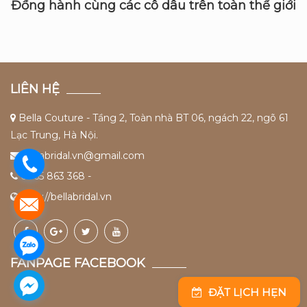
Đồng hành cùng các cô dâu trên toàn thế giới
LIÊN HỆ
Bella Couture - Tầng 2, Toàn nhà BT 06, ngách 22, ngõ 61
Lạc Trung, Hà Nội.
bellabridal.vn@gmail.com
0965 863 368 -
http://bellabridal.vn
FANPAGE FACEBOOK
ĐẶT LỊCH HẸN