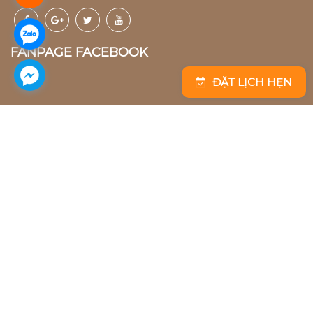
FANPAGE FACEBOOK
ĐẶT LỊCH HẸN
Bella Bridal Đà Nẵng
99 A, Núi Thành, Hải Châu, Đà Nẵng
0236 261 6666
bellabridal.vn@gmail.com
Bella Bridal Hồ Chí Minh
147 - 149 Hồ Văn Huê, Phú Nhuận, Hồ Chí Minh
0283 913 8888
bellabridal.vn@gmail.com