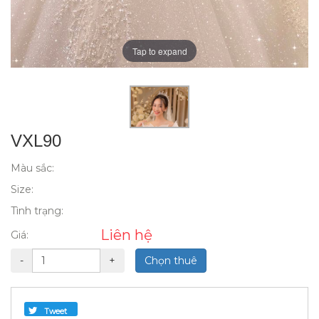
Tap to expand
VXL90
Màu sắc:
Size:
Tình trạng:
Liên hệ
Giá:
-
+
Chọn thuê
Tweet