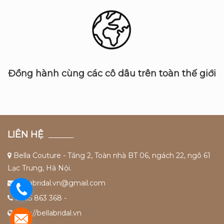
Đồng hành cùng các cô dâu trên toàn thế giới
LIÊN HỆ
Bella Couture - Tầng 2, Toàn nhà BT 06, ngách 22, ngõ 61
Lạc Trung, Hà Nội.
bellabridal.vn@gmail.com
0965 863 368 -
http://bellabridal.vn