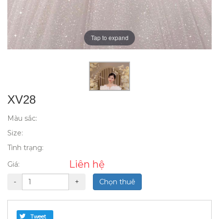
Tap to expand
XV28
Màu sắc:
Size:
Tình trạng:
Liên hệ
Giá:
-
+
Chọn thuê
Tweet