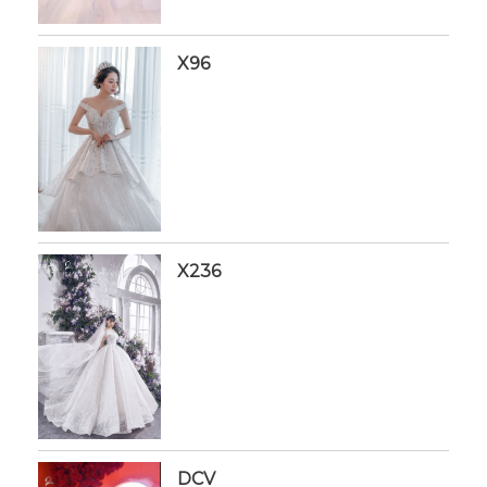
X96
X236
DCV