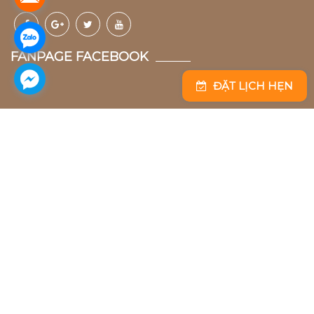
FANPAGE FACEBOOK
ĐẶT LỊCH HẸN
Bella Bridal Đà Nẵng
99 A, Núi Thành, Hải Châu, Đà Nẵng
0236 261 6666
bellabridal.vn@gmail.com
Bella Bridal Hồ Chí Minh
147 - 149 Hồ Văn Huê, Phú Nhuận, Hồ Chí Minh
0283 913 8888
bellabridal.vn@gmail.com