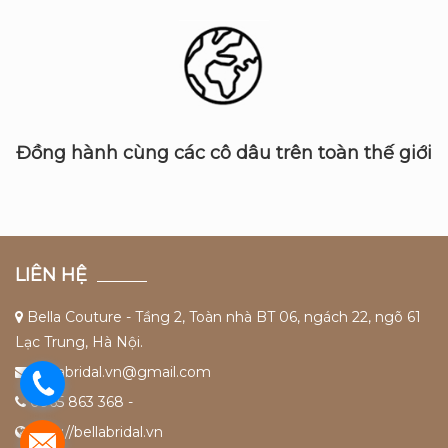
Đồng hành cùng các cô dâu trên toàn thế giới
LIÊN HỆ
Bella Couture - Tầng 2, Toàn nhà BT 06, ngách 22, ngõ 61
Lạc Trung, Hà Nội.
bellabridal.vn@gmail.com
0965 863 368 -
http://bellabridal.vn